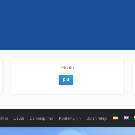
Elŝutu
plu
nktoj
Elŝutu
Dankesprimo
Kontaktu nin
Quran retejo