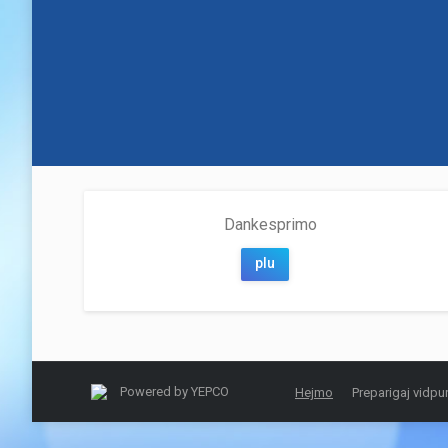
Dankesprimo
plu
Powered by
YEPCO
Hejmo
Preparigaj vidpu