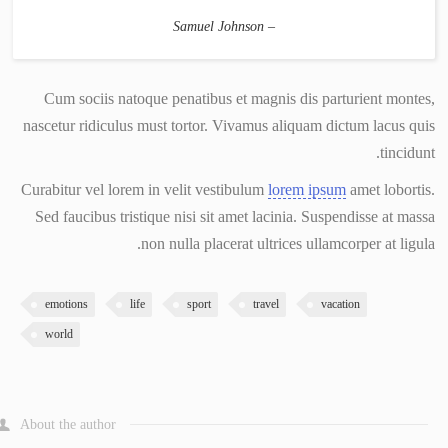
– Samuel Johnson
Cum sociis natoque penatibus et magnis dis parturient montes,
nascetur ridiculus must tortor. Vivamus aliquam dictum lacus quis
tincidunt.
Curabitur vel lorem in velit vestibulum
lorem ipsum
amet lobortis.
Sed faucibus tristique nisi sit amet lacinia. Suspendisse at massa
non nulla placerat ultrices ullamcorper at ligula.
emotions
life
sport
travel
vacation
world
About the author